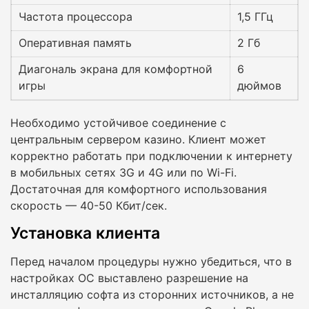
Частота процессора
1,5 ГГц
Оперативная память
2 Гб
Диагональ экрана для комфортной
6
игры
дюймов
Необходимо устойчивое соединение с
центральным сервером казино. Клиент может
корректно работать при подключении к интернету
в мобильных сетях 3G и 4G или по Wi-Fi.
Достаточная для комфортного использования
скорость — 40-50 Кбит/сек.
Установка клиента
Перед началом процедуры нужно убедиться, что в
настройках ОС выставлено разрешение на
инсталляцию софта из сторонних источников, а не