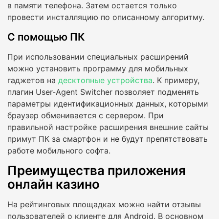
в памяти телефона. Затем остается только
провести инсталляцию по описанному алгоритму.
С помощью ПК
При использовании специальных расширений
можно установить программу для мобильных
гаджетов на
десктопные устройства
. К примеру,
плагин User-Agent Switcher позволяет подменять
параметры идентификационных данных, которыми
браузер обменивается с сервером. При
правильной настройке расширения внешние сайты
примут ПК за смартфон и не будут препятствовать
работе мобильного софта.
Преимущества приложения
онлайн казино
На рейтинговых площадках можно найти отзывы
пользователей о клиенте для Android. В основном