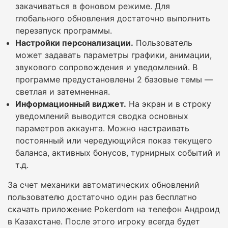
закачиваться в фоновом режиме. Для
глобального обновления достаточно выполнить
перезапуск программы.
Настройки персонализации.
Пользователь
может задавать параметры графики, анимации,
звукового сопровождения и уведомлений. В
программе предустановлены 2 базовые темы —
светлая и затемненная.
Информационный виджет.
На экран и в строку
уведомлений выводится сводка основных
параметров аккаунта. Можно настраивать
постоянный или чередующийся показ текущего
баланса, активных бонусов, турнирных событий и
т.д.
За счет механики автоматических обновлений
пользователю достаточно один раз бесплатно
скачать приложение Pokerdom на телефон Андроид
в Казахстане. После этого игроку всегда будет