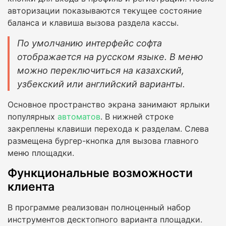
авторизации показываются текущее состояние
баланса и клавиша вызова раздела кассы.
По умолчанию интерфейс софта
отображается на русском языке. В меню
можно переключиться на казахский,
узбекский или английский варианты.
Основное пространство экрана занимают ярлыки
популярных
автоматов
. В нижней строке
закреплены клавиши перехода к разделам. Слева
размещена бургер-кнопка для вызова главного
меню площадки.
Функциональные возможности
клиента
В программе реализован полноценный набор
инструментов десктопного варианта площадки.