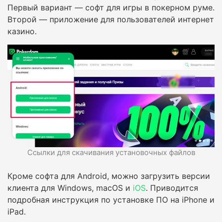
Первый вариант — софт для игры в покерном руме.
Второй — приложение для пользователей интернет
казино.
Ссылки для скачивания установочных файлов
Кроме софта для Android, можно загрузить версии
клиента для Windows, macOS и
iOS
. Приводится
подробная инструкция по установке ПО на iPhone и
iPad.