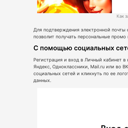
Как з
Для подтверждения электронной почты с
позволит получать персональные промо 
С помощью социальных сет
Регистрация и вход в Личный кабинет в
Яндекс, Одноклассники, Mail.ru или во В
социальных сетей и кликнуть по ее лого
данных.