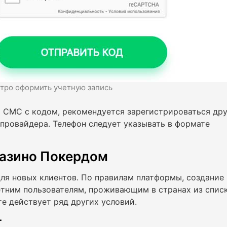
тро оформить учетную запись
т СМС с кодом, рекомендуется зарегистрироваться др
провайдера. Телефон следует указывать в формате
казино Покердом
ля новых клиентов. По правилам платформы, создание
етним пользователям, проживающим в странах из спис
е действует ряд других условий.
г