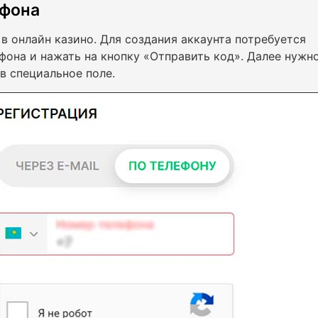
ефона
в онлайн казино. Для создания аккаунта потребуется
фона и нажать на кнопку «Отправить код». Далее нужн
в специальное поле.