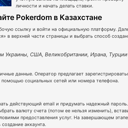
личности и начать делать ставки.
айте Pokerdom в Казахстане
бочую ссылку и войти на официальную платформу. Дал
я» в верхней части страницы и выбрать способ создан
м Украины, США, Великобритании, Ирана, Турции
вичные данные. Оператор предлагает зарегистрировать
с помощью социальных сетей или номера телефона.
зать действующий email и придумать надежный пароль
брать валюту счета (потом ее нельзя изменить), встав
условиями предоставления услуг. На завершающем этапе
создание аккаунта.