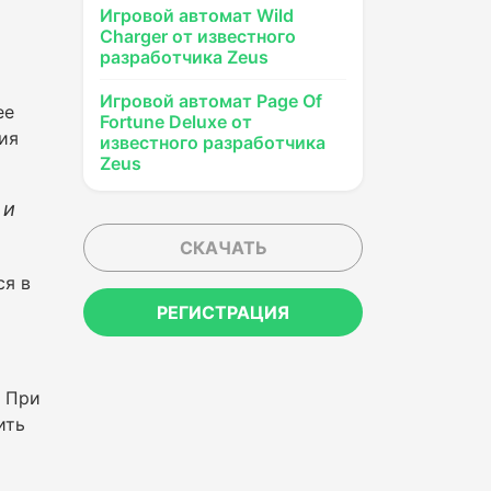
Игровой автомат Wild
Charger от известного
разработчика Zeus
Игровой автомат Page Of
ее
Fortune Deluxe от
ия
известного разработчика
Zeus
 и
СКАЧАТЬ
ся в
РЕГИСТРАЦИЯ
. При
ить