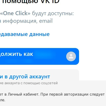
е аккаунта с помощью соцсетей
ет в Личный кабинет. При первой авторизации следует
ле.