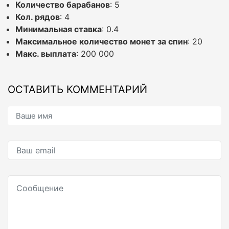
Количество барабанов
: 5
Кол. рядов
: 4
Минимальная ставка
: 0.4
Максимальное количество монет за спин
: 20
Макс. выплата
: 200 000
ОСТАВИТЬ КОММЕНТАРИЙ