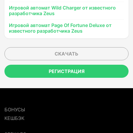
Игровой автомат Wild Charger от известного
разработчика Zeus
Игровой автомат Page Of Fortune Deluxe от
известного разработчика Zeus
СКАЧАТЬ
РЕГИСТРАЦИЯ
БОНУСЫ
КЕШБЭК