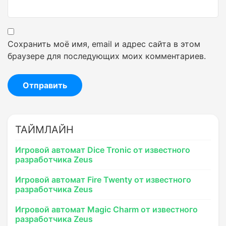
Сохранить моё имя, email и адрес сайта в этом
браузере для последующих моих комментариев.
ТАЙМЛАЙН
Игровой автомат Dice Tronic от известного
разработчика Zeus
Игровой автомат Fire Twenty от известного
разработчика Zeus
Игровой автомат Magic Charm от известного
разработчика Zeus